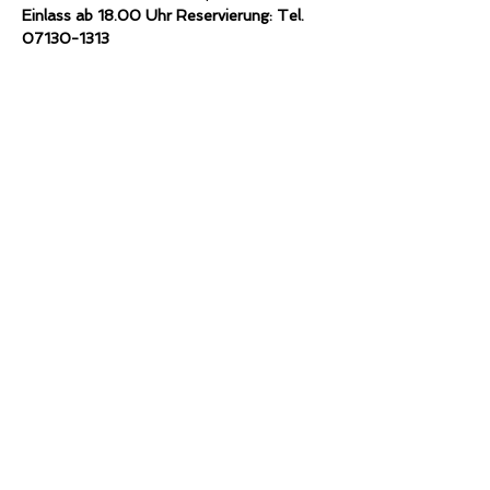
Einlass ab 18.00 Uhr Reservierung: Tel. 
07130-1313
Diese Veranstaltung teilen
ZURÜCK NACH OBEN
IMPRESSUM
DATENSCHUTZ